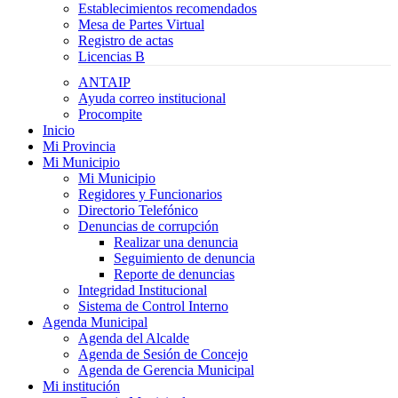
Establecimientos recomendados
Mesa de Partes Virtual
Registro de actas
Licencias B
ANTAIP
Ayuda correo institucional
Procompite
Inicio
Mi Provincia
Mi Municipio
Mi Municipio
Regidores y Funcionarios
Directorio Telefónico
Denuncias de corrupción
Realizar una denuncia
Seguimiento de denuncia
Reporte de denuncias
Integridad Institucional
Sistema de Control Interno
Agenda Municipal
Agenda del Alcalde
Agenda de Sesión de Concejo
Agenda de Gerencia Municipal
Mi institución