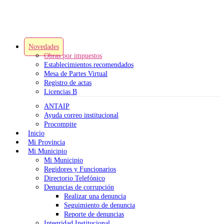
Novedades
Obras por impuestos
Establecimientos recomendados
Mesa de Partes Virtual
Registro de actas
Licencias B
ANTAIP
Ayuda correo institucional
Procompite
Inicio
Mi Provincia
Mi Municipio
Mi Municipio
Regidores y Funcionarios
Directorio Telefónico
Denuncias de corrupción
Realizar una denuncia
Seguimiento de denuncia
Reporte de denuncias
Integridad Institucional