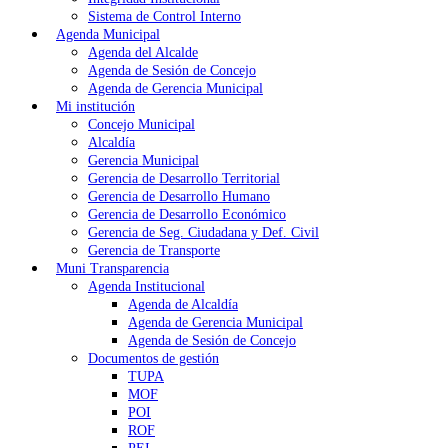
Sistema de Control Interno
Agenda Municipal
Agenda del Alcalde
Agenda de Sesión de Concejo
Agenda de Gerencia Municipal
Mi institución
Concejo Municipal
Alcaldía
Gerencia Municipal
Gerencia de Desarrollo Territorial
Gerencia de Desarrollo Humano
Gerencia de Desarrollo Económico
Gerencia de Seg. Ciudadana y Def. Civil
Gerencia de Transporte
Muni Transparencia
Agenda Institucional
Agenda de Alcaldía
Agenda de Gerencia Municipal
Agenda de Sesión de Concejo
Documentos de gestión
TUPA
MOF
POI
ROF