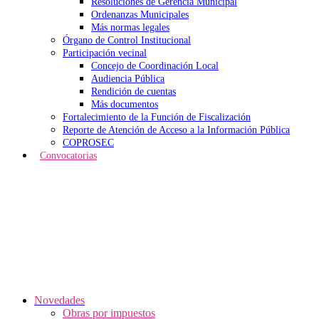
Resoluciones de Gerencia Municipal
Ordenanzas Municipales
Más normas legales
Órgano de Control Institucional
Participación vecinal
Concejo de Coordinación Local
Audiencia Pública
Rendición de cuentas
Más documentos
Fortalecimiento de la Función de Fiscalización
Reporte de Atención de Acceso a la Información Pública
COPROSEC
Convocatorias
Novedades
Obras por impuestos