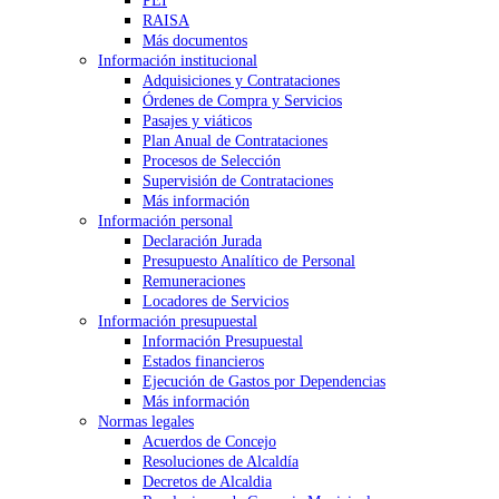
PEI
RAISA
Más documentos
Información institucional
Adquisiciones y Contrataciones
Órdenes de Compra y Servicios
Pasajes y viáticos
Plan Anual de Contrataciones
Procesos de Selección
Supervisión de Contrataciones
Más información
Información personal
Declaración Jurada
Presupuesto Analítico de Personal
Remuneraciones
Locadores de Servicios
Información presupuestal
Información Presupuestal
Estados financieros
Ejecución de Gastos por Dependencias
Más información
Normas legales
Acuerdos de Concejo
Resoluciones de Alcaldía
Decretos de Alcaldia