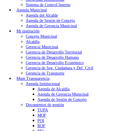
Sistema de Control Interno
Agenda Municipal
Agenda del Alcalde
Agenda de Sesión de Concejo
Agenda de Gerencia Municipal
Mi institución
Concejo Municipal
Alcaldía
Gerencia Municipal
Gerencia de Desarrollo Territorial
Gerencia de Desarrollo Humano
Gerencia de Desarrollo Económico
Gerencia de Seg. Ciudadana y Def. Civil
Gerencia de Transporte
Muni Transparencia
Agenda Institucional
Agenda de Alcaldía
Agenda de Gerencia Municipal
Agenda de Sesión de Concejo
Documentos de gestión
TUPA
MOF
POI
ROF