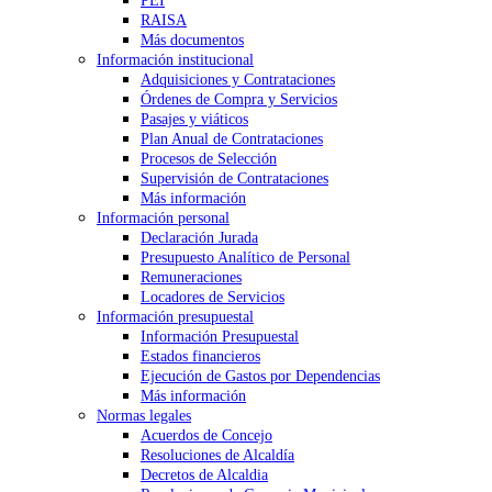
PEI
RAISA
Más documentos
Información institucional
Adquisiciones y Contrataciones
Órdenes de Compra y Servicios
Pasajes y viáticos
Plan Anual de Contrataciones
Procesos de Selección
Supervisión de Contrataciones
Más información
Información personal
Declaración Jurada
Presupuesto Analítico de Personal
Remuneraciones
Locadores de Servicios
Información presupuestal
Información Presupuestal
Estados financieros
Ejecución de Gastos por Dependencias
Más información
Normas legales
Acuerdos de Concejo
Resoluciones de Alcaldía
Decretos de Alcaldia