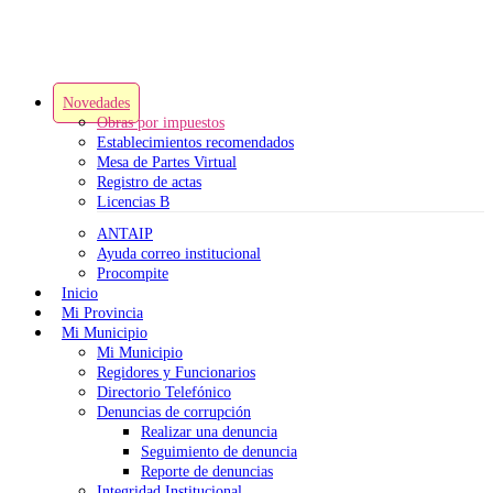
Novedades
Obras por impuestos
Establecimientos recomendados
Mesa de Partes Virtual
Registro de actas
Licencias B
ANTAIP
Ayuda correo institucional
Procompite
Inicio
Mi Provincia
Mi Municipio
Mi Municipio
Regidores y Funcionarios
Directorio Telefónico
Denuncias de corrupción
Realizar una denuncia
Seguimiento de denuncia
Reporte de denuncias
Integridad Institucional