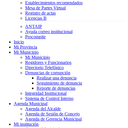
Establecimientos recomendados
Mesa de Partes Virtual
Registro de actas
Licencias B
ANTAIP
Ayuda correo institucional
Procompite
Inicio
Mi Provincia
Mi Municipio
Mi Municipio
Regidores y Funcionarios
Directorio Telefónico
Denuncias de corrupción
Realizar una denuncia
Seguimiento de denuncia
Reporte de denuncias
Integridad Institucional
Sistema de Control Interno
Agenda Municipal
Agenda del Alcalde
Agenda de Sesión de Concejo
Agenda de Gerencia Municipal
Mi institución