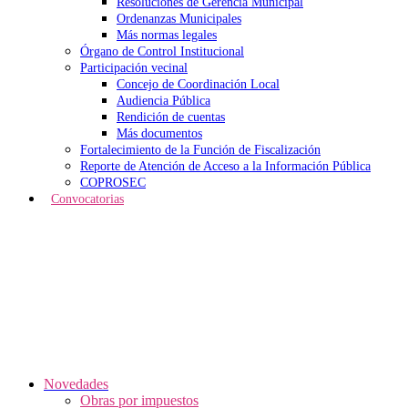
Resoluciones de Gerencia Municipal
Ordenanzas Municipales
Más normas legales
Órgano de Control Institucional
Participación vecinal
Concejo de Coordinación Local
Audiencia Pública
Rendición de cuentas
Más documentos
Fortalecimiento de la Función de Fiscalización
Reporte de Atención de Acceso a la Información Pública
COPROSEC
Convocatorias
Novedades
Obras por impuestos