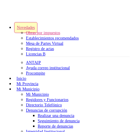
Novedades
Obras por impuestos
Establecimientos recomendados
Mesa de Partes Virtual
Registro de actas
Licencias B
ANTAIP
Ayuda correo institucional
Procompite
Inicio
Mi Provincia
Mi Municipio
Mi Municipio
Regidores y Funcionarios
Directorio Telefónico
Denuncias de corrupción
Realizar una denuncia
Seguimiento de denuncia
Reporte de denuncias
Integridad Institucional