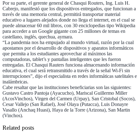
Por su parte, el gerente general de Chasqui Routers, Ing. Luis H.
Cabrejo, manifestó que los dispositivos entregados, que funcionan a
través de una memoria central, permitirá transportar material
educativo a lugares alejados donde no llega el internet, en el cual se
puede almacenar 60 mil libros, con 30 enciclopedias tipo Wikipedia
para acceder a un Google gigante con 25 millones de temas en
castellano, inglés, quechua, aymara.
“La pandemia nos ha empujado al mundo virtual, razón por la cual
apostamos por el desarrollo de dispositivos y aparatos informáticos
que permita a los estudiantes aprovechar al máximos las
computadoras, tablet’s y pantallas inteligentes que les fueron
entregadas. El Chasqui Rauters funciona almacenando información
educativa, el cual será retransmitido a través de la señal Wi-Fi sin
interrupciones”, dijo el especialista en redes informáticas satelitales e
inalámbricas.
Cabe resaltar que las instituciones beneficiarias son las siguientes:
Gustavo Castro Pantoja (Ayacucho), Mariscal Guillermo Miller
(AcosVinchos), Virgen del Carmen (Urpay), San Cristobal (Socos),
Cesar Vallejo (San Rafael), José Olaya (Putacca), Luis Donayre
Vasallo (Anchaq Huasi), Haya de la Torre (Arizona), San Martin
(Vinchos).
Related posts