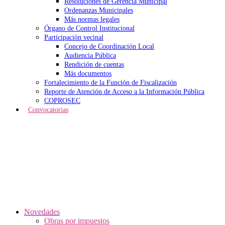
Resoluciones de Gerencia Municipal
Ordenanzas Municipales
Más normas legales
Órgano de Control Institucional
Participación vecinal
Concejo de Coordinación Local
Audiencia Pública
Rendición de cuentas
Más documentos
Fortalecimiento de la Función de Fiscalización
Reporte de Atención de Acceso a la Información Pública
COPROSEC
Convocatorias
Novedades
Obras por impuestos