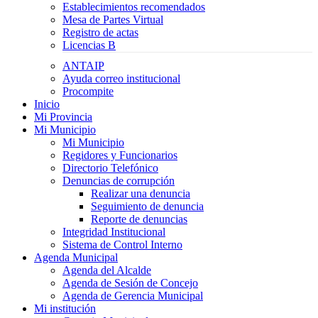
Establecimientos recomendados
Mesa de Partes Virtual
Registro de actas
Licencias B
ANTAIP
Ayuda correo institucional
Procompite
Inicio
Mi Provincia
Mi Municipio
Mi Municipio
Regidores y Funcionarios
Directorio Telefónico
Denuncias de corrupción
Realizar una denuncia
Seguimiento de denuncia
Reporte de denuncias
Integridad Institucional
Sistema de Control Interno
Agenda Municipal
Agenda del Alcalde
Agenda de Sesión de Concejo
Agenda de Gerencia Municipal
Mi institución