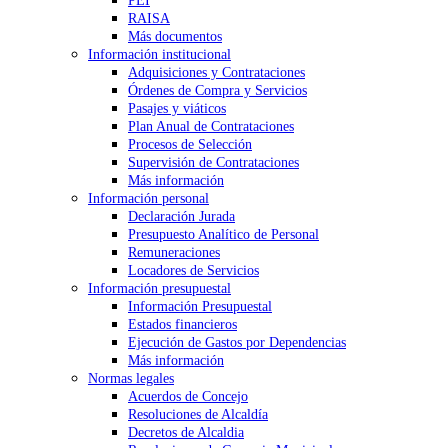
PEI
RAISA
Más documentos
Información institucional
Adquisiciones y Contrataciones
Órdenes de Compra y Servicios
Pasajes y viáticos
Plan Anual de Contrataciones
Procesos de Selección
Supervisión de Contrataciones
Más información
Información personal
Declaración Jurada
Presupuesto Analítico de Personal
Remuneraciones
Locadores de Servicios
Información presupuestal
Información Presupuestal
Estados financieros
Ejecución de Gastos por Dependencias
Más información
Normas legales
Acuerdos de Concejo
Resoluciones de Alcaldía
Decretos de Alcaldia