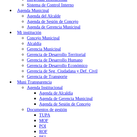
Sistema de Control Interno
Agenda Municipal
Agenda del Alcalde
Agenda de Sesión de Concejo
Agenda de Gerencia Municipal
Mi institución
Concejo Municipal
Alcaldía
Gerencia Municipal
Gerencia de Desarrollo Territorial
Gerencia de Desarrollo Humano
Gerencia de Desarrollo Económico
Gerencia de Seg. Ciudadana y Def. Civil
Gerencia de Transporte
Muni Transparencia
Agenda Institucional
Agenda de Alcaldía
Agenda de Gerencia Municipal
Agenda de Sesión de Concejo
Documentos de gestión
TUPA
MOF
POI
ROF